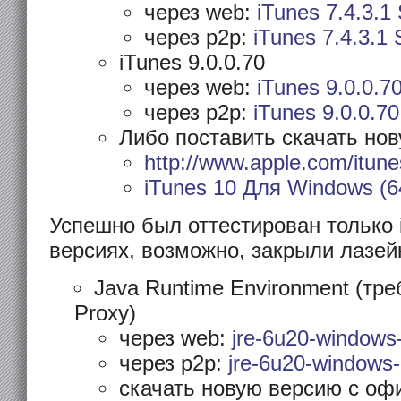
через web:
iTunes 7.4.3.1
через p2p:
iTunes 7.4.3.1
iTunes 9.0.0.70
через web:
iTunes 9.0.0.7
через p2p:
iTunes 9.0.0.7
Либо поставить скачать нов
http://www.apple.com/itun
iTunes 10 Для Windows (
Успешно был оттестирован только 
версиях, возможно, закрыли лазей
Java Runtime Environment (тр
Proxy)
через web:
jre-6u20-windows
через p2p:
jre-6u20-windows-
скачать новую версию с оф