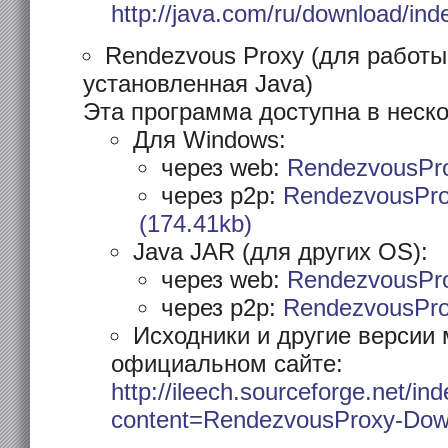
http://java.com/ru/download/ind
Rendezvous Proxy (для работы
установленная Java)
Эта программа доступна в неско
Для Windows:
через web:
RendezvousPro
через p2p:
RendezvousPro
(174.41kb)
Java JAR (для других OS):
через web:
RendezvousPro
через p2p:
RendezvousProx
Исходники и другие версии 
официальном сайте:
http://ileech.sourceforge.net/in
content=RendezvousProxy-Dow