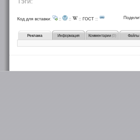
Тэги:
Подели
Код для вставки:
::
::
::
ГОСТ
::
Реклама
Информация
Комментарии
(0)
Файлы